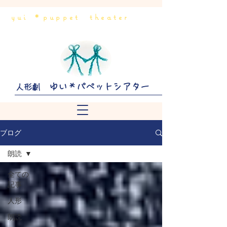
yui ＊puppet theater
ゆい＊パペットシアター
人形劇
ブログ
朗読
全ての
記事
人形
朗読