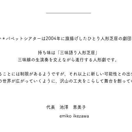
ごあいさつ
い＊パペットシアターは2004年に旗揚げしたひとり人形芝居の劇団
持ち味は「三味語り人形芝居」
三味線の生演奏を交えながら進行する人形劇です。
ることには制限があるようですが、
それ以上に新しい可能性との出
話の世界が広がっていくように、沢山の工夫をこらして舞台を創って
代表 池澤 恵美子
​​ emiko ikezawa