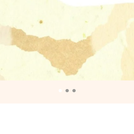
ゆいは「結」 人
繋げていきたいと
なつかしいけ
ワクワクするけ
そんな人形劇を