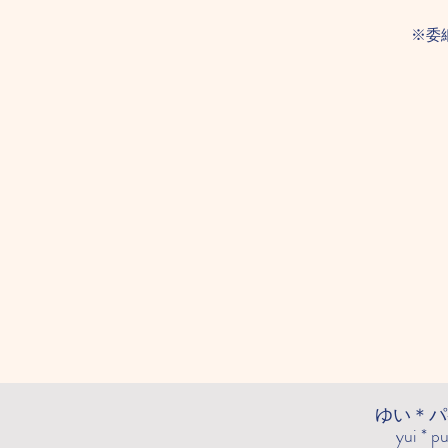
※委
ゆい＊パ
yui * p