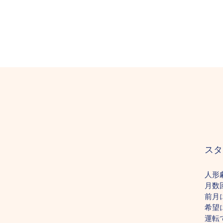
スタ
人形
月
数
前月
希望
運転