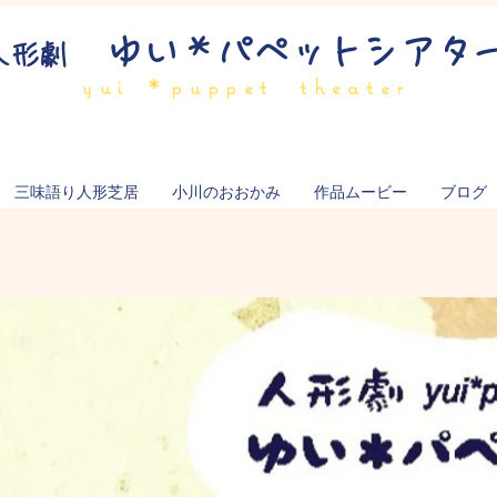
ゆい＊パペットシアタ
人形劇
yui ＊puppet theater
三味語り人形芝居
小川のおおかみ
作品ムービー
ブログ