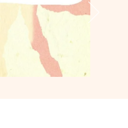
と人 人とものを
いうこころの表れ
どあたらしい、
ど居心地のいい
お届けします。