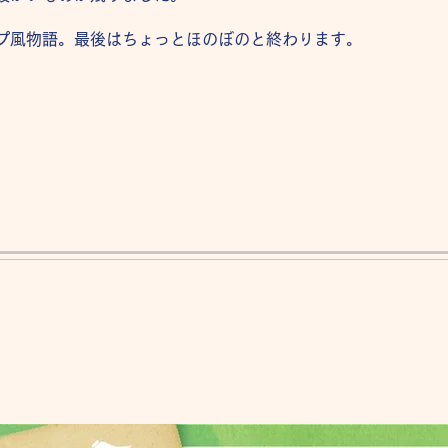
ップ風物語。最後はちょっとほのぼのと終わります。