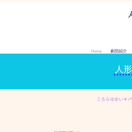
Home
劇団紹介
人
こちらはゆい＊パペ