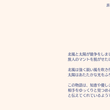
​
北風と太陽が競争をしま
旅人のマントを脱がせた
北風は強く鋭い風を吹き
​太陽はあたたかな光をふ
この物語は、知恵や優し
相手をゆっくりと見つめ
と伝えてくれているよう