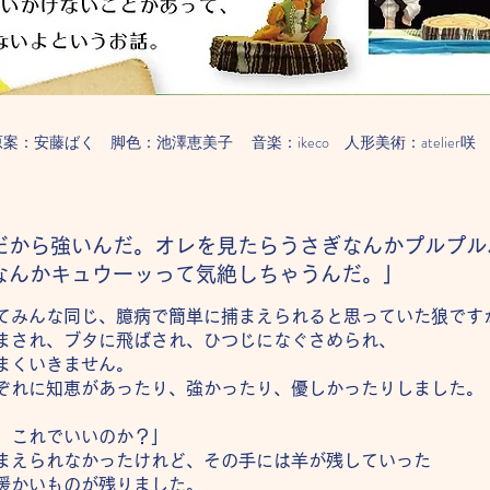
​原案：安藤ばく 脚色：池澤恵美子 音楽：ikeco 人形美術：atelier咲
だから強いんだ。オレを見たらうさぎなんかプルプル
なんかキュウーッって気絶しちゃうんだ。」
てみんな同じ、臆病で簡単に捕まえられると思っていた狼です
まされ、ブタに飛ばされ、ひつじになぐさめられ、
まくいきません。
れぞれに知恵があったり、強かったり、優しかったりしま
、これでいいのか？」
まえられなかった
けれど、その手には羊が残していった
暖かいものが残りました。