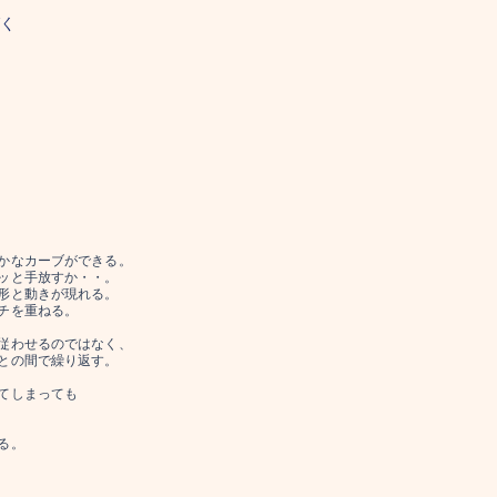
ばく
かなカーブができる。
ッと手放すか・・。
形と動きが現れる。
チを重ねる。
従わせるのではなく、
との間で繰り返す。
てしまっても
る。