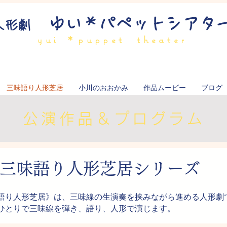
ゆい＊パペットシアタ
人形劇
yui ＊puppet theater
三味語り人形芝居
小川のおおかみ
作品ムービー
ブログ
公演作品＆プログラム
三味語り人形芝居シリーズ
語り人形芝居》は、三味線の生演奏を挟みながら進める人形劇
がひとりで三味線を弾き、語り、人形で演じます。