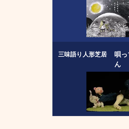
唄っ
​三味語り人形芝居
ん