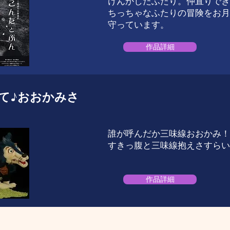
けんかしたふたり。仲直りでき
ちっちゃなふたりの冒険をお月
守っています。
作品詳細
て♪おおかみさ
誰が呼んだか三味線おおかみ！
すきっ腹と三味線抱えさすらい
作品詳細