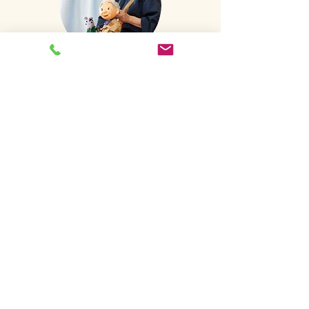
ゆい＊パペットシアター主宰
長年人形劇団に在籍し全国をめぐり人形
劇を公演してきました。
2004年、独立し「ゆい＊パペットシアタ
ー」旗揚げ。
​NHK Eテレ「みいつけた！」にて、オー
プニングから8年間人形操演。
長唄三味線
を杵屋佐之忠氏に師事、杵屋佐之恵美の
名を持ちます。
トップに戻る