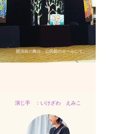
開演前の舞台。公民館のホールにて。
演じ手 ：いけざわ えみこ