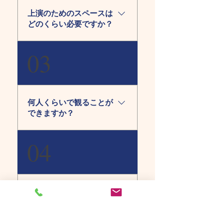
育室などを会場にされるこ
上演のためのスペースは
とがほとんどです。 芸術鑑
どのくらい必要ですか？
賞会、お誕生会、お祭り、
子育て支援のイベントな
舞台は伸縮がきく構造にな
03
ど、様々な機会にご依頼頂
っています。 上演に必要な
いています。 関東甲信越、
舞台空間は、最小で横幅3～
東海を中心に上演していま
5ｍ（作品によって多少異な
す。
ります） 奥行2.5ｍ 高さ
何人くらいで観ることが
2ｍ です。 舞台前に約2ｍ
できますか？
の間隔をおいて、客席最前
列となります。
どの作品も、１回につきお
04
よそ２００名までご覧いた
だけます。 ただ、舞台の見
やすさを考えますと、１５
０名ほどまでが快適かと思
観劇対象年齢は？
います。人数が多い場合に
は、２回に分けての上演な