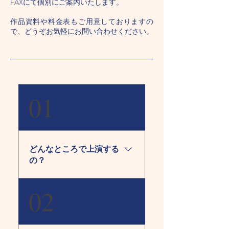
FAXにて個別にご案内いたします。
作品資料や料金表もご用意しておりますの
で、どうぞお気軽にお問い合わせください。
01
どんなところで上演する
の？
幼稚園・保育園・児童館・
02
図書館・公民館・劇場など
に伺って上演します。 幼稚
園、保育園ではホールや保