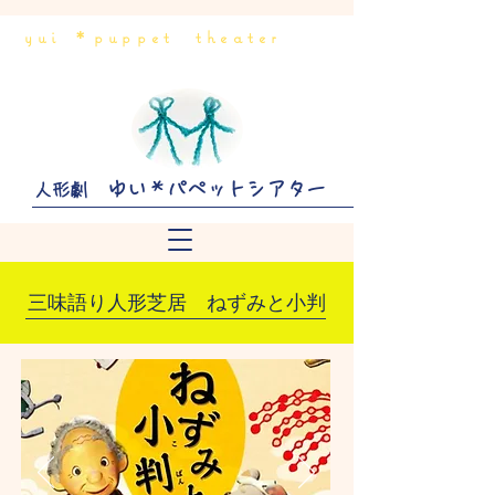
yui ＊puppet theater
ゆい＊パペットシアター
人形劇
三味語り人形芝居 ねずみと小判