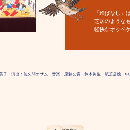
「絵ばなし」
芝居のような
軽快なオッペ
恵美子 演出：佐久間オサム 音楽：原魅友貴・鈴木弥生 紙芝居絵：