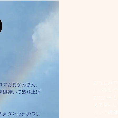
おなじみの
コのおおかみさん。
しい作品で
味線弾いて盛り上げ
おおかみも
えて暮らし
という構図
うさぎとぶたのワン