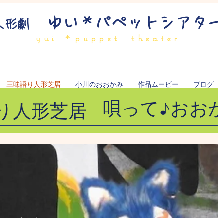
ゆい＊パペットシアタ
人形劇
yui ＊puppet theater
三味語り人形芝居
小川のおおかみ
作品ムービー
ブログ
唄って♪おお
語り人形芝居