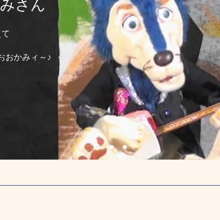
かみさん
えて
おかみィ～♪