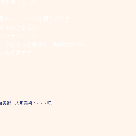
語を練りました。
歌やシャンソンを唄う狼です。
てもめげません。
ハツラツとした・・
にはちょっと懐かしい昭和歌謡のム
人形芝居です。
術・人形美術：atelier咲