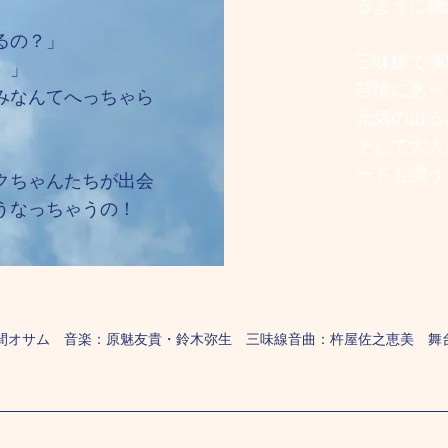
るように物
るの？」
三味線で演
。」
苦境にあっ
みなんてへっちゃら
元気の出る
そして大人
ードも漂う
クちゃんたちが出会
うなっちゃうの！
間オサム 音楽：原魅友貴・鈴木弥生 三味線音曲：杵屋佐之恵美 舞台美