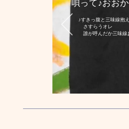
唄って♪おお
♪すきっ腹と三味線抱
さすらうオレ
誰が呼んだか三味線お