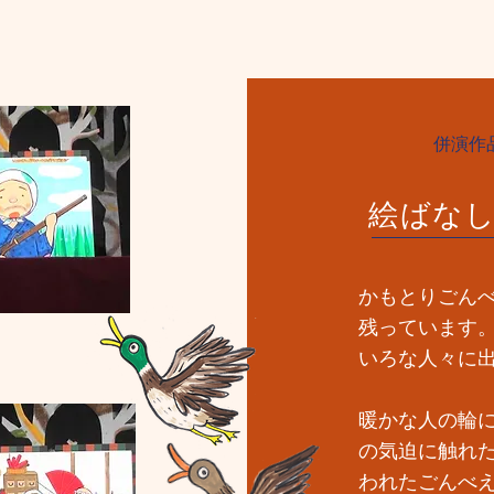
併演作
絵ばな
かもとりごん
残っています
いろな人々に
暖かな人の輪
の気迫に触れ
われたごんべ